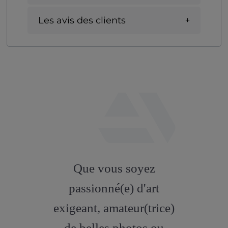
Les avis des clients
fab
fa-
Que vous soyez
artstation
passionné(e) d'art
exigeant, amateur(trice)
de belles photos ou