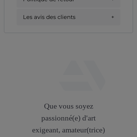
Les avis des clients
fab
fa-
Que vous soyez
artstation
passionné(e) d'art
exigeant, amateur(trice)